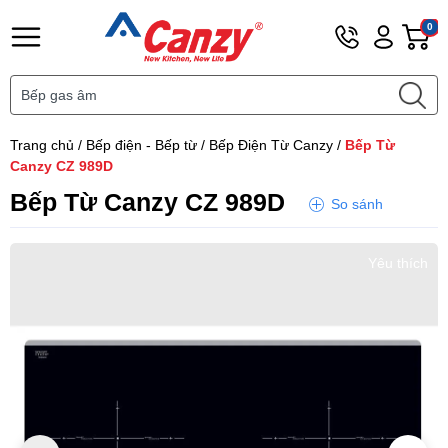
Hotline
Tài
G
0
0901
khoản
h
Hello,
T
456
Khách
t
111
Trang chủ
/
Bếp điện - Bếp từ
/
Bếp Điện Từ Canzy
/
Bếp Từ
Canzy CZ 989D
Bếp Từ Canzy CZ 989D
So sánh
Yêu thích