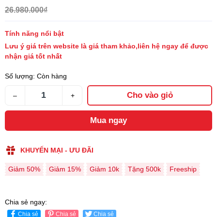
26.980.000₫
Tính năng nổi bật
Lưu ý giá trên website là giá tham khảo,liên hệ ngay
để được
nhận giá tốt nhất
Số lượng:
Còn hàng
Cho vào giỏ
–
+
Mua ngay
KHUYẾN MẠI - ƯU ĐÃI
Giảm 50%
Giảm 15%
Giảm 10k
Tặng 500k
Freeship
Chia sẻ ngay:
Chia sẻ
Chia sẻ
Chia sẻ