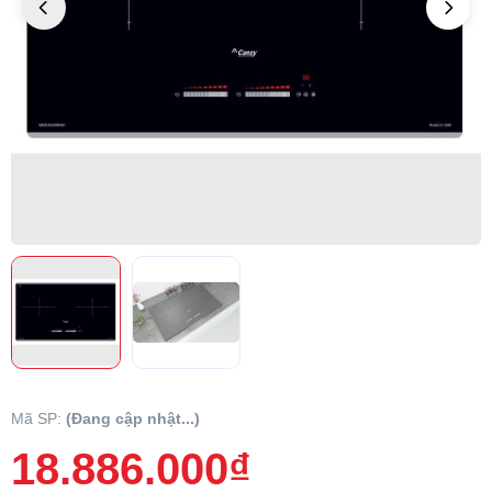
Mã SP:
(Đang cập nhật...)
18.886.000₫