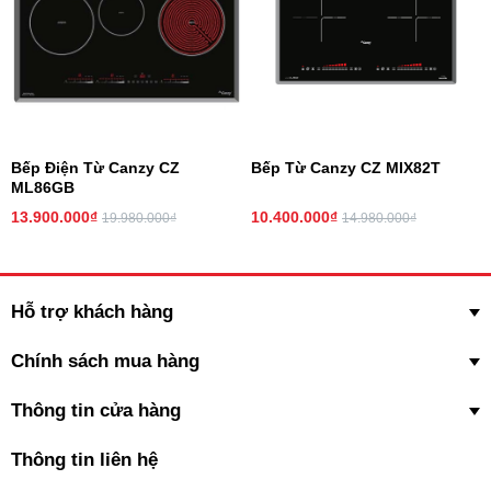
năng
Booster Max
: 3000W
60℃ - 240℃, điều chỉnh một cách chính xác và dễ
Nhiệt độ
dàng
Bảo hành
3 năm
Bếp Điện Từ Canzy CZ
Bếp Từ Canzy CZ MIX82T
ML86GB
13.900.000₫
10.400.000₫
19.980.000₫
14.980.000₫
Hỗ trợ khách hàng
Chính sách mua hàng
Thông tin cửa hàng
Lí do nên sử dụng
bếp từ Canzy CZ 989D
Thông tin liên hệ
Với các tính năng và thông số kỹ thuật đáng chú ý như vậy,
bếp từ
Canzy CZ 989D
là một trong những lựa chọn tốt nhất cho những