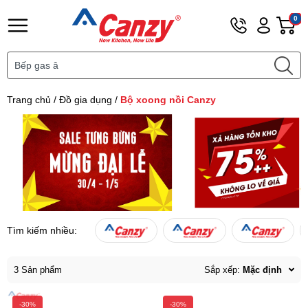
Hotline
Tài
G
0
0901
khoản
h
Hello,
T
456
Khách
t
111
Trang chủ
/
Đồ gia dụng
/
Bộ xoong nồi Canzy
Tìm kiếm nhiều:
3 Sản phẩm
Sắp xếp:
Mặc định
-30%
-30%